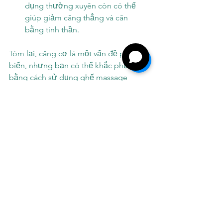
dụng thường xuyên còn có thể 
giúp giảm căng thẳng và cân 
bằng tinh thần.
Tóm lại, căng cơ là một vấn đề phổ 
biến, nhưng bạn có thể khắc phục nó 
bằng cách sử dụng ghế massage 
Luraco i9 Max và thực hiện các động 
tác kéo cơ toàn thân. Hãy đảm bảo 
bạn duy trì một lối sống lành mạnh, 
thực hiện các bài tập thể dục định kỳ 
và duy trì tư thế và giấc ngủ đúng để 
giảm căng thẳng và tăng cường sức 
khỏe cơ thể của mình.
#CơThểKhỏeMạnh
#CăngCơ
#KhắcPhụcCăngCơ
#GhếMassage
#Luracoi9Max
#ThưGiãn
#SứcKhỏe
#ZeroGravity
#MassageToànThân
#HeatToànThân
#KeoCơToànThân
#luraco
#luracoi9max