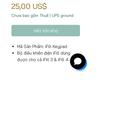
Giá
25,00 US$
Chưa bao gồm Thuế
|
UPS ground
Hết tồn kho
Mã Sản Phẩm: iFill Keypad
Bộ điều khiên điện iFill dùng
được cho cả iFill 3 & iFill 4.
©2025 ZEN MARKET